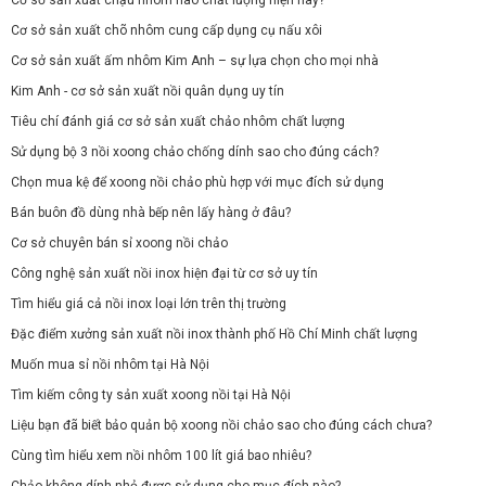
Cơ sở sản xuất chõ nhôm cung cấp dụng cụ nấu xôi
Cơ sở sản xuất ấm nhôm Kim Anh – sự lựa chọn cho mọi nhà
Kim Anh - cơ sở sản xuất nồi quân dụng uy tín
Tiêu chí đánh giá cơ sở sản xuất chảo nhôm chất lượng
Sử dụng bộ 3 nồi xoong chảo chống dính sao cho đúng cách?
Chọn mua kệ để xoong nồi chảo phù hợp với mục đích sử dụng
Bán buôn đồ dùng nhà bếp nên lấy hàng ở đâu?
Cơ sở chuyên bán sỉ xoong nồi chảo
Công nghệ sản xuất nồi inox hiện đại từ cơ sở uy tín
Tìm hiểu giá cả nồi inox loại lớn trên thị trường
Đặc điểm xưởng sản xuất nồi inox thành phố Hồ Chí Minh chất lượng
Muốn mua sỉ nồi nhôm tại Hà Nội
Tìm kiếm công ty sản xuất xoong nồi tại Hà Nội
Liệu bạn đã biết bảo quản bộ xoong nồi chảo sao cho đúng cách chưa?
Cùng tìm hiểu xem nồi nhôm 100 lít giá bao nhiêu?
Chảo không dính nhỏ được sử dụng cho mục đích nào?