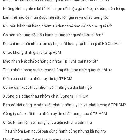
Những kinh nghiệm bỏ túi khi chọn nồi luộc gà mà bạn không nên bỏ qua
Làm thế nào để mua được nồi nấu lớn giá rẻ và chất lượng tốt
Nồi nấu bánh tét bằng nhôm sử dụng thế nào để có hiệu quả tốt
Có nên sử dụng nồi nấu bánh chưng từ nguyên liệu nhôm?
Địa chỉ mua nồi nhôm lớn uy tín, chất lượng tại thành phố Hồ Chí Minh
Chảo không dính giá rẻ tại tp HCM
Mẹo nhận biết chảo chống dính tại Tp HCM loại nào tốt?
Thau nhôm bóng sự lựa chọn hàng đầu cho những người nội trợ
Điểm bán sỉ thau nhôm uy tín tại TP.HCM
Cơ sở sản xuất thau nhôm với những ưu đãi bất ngờ
Xưởng gia công thau nhôm chất lượng tại TP.HCM
Bạn có biết công ty sản xuất chậu nhôm uy tín và chất lượng ở TP.HCM?
Công ty sản xuất thau nhôm uy tín chất lượng cao ở TP. HCM
Chậu Nhôm lớn sẽ mang lại sự tiện ích cho căn nhà
Thau Nhôm Lớn người bạn đồng hành cùng những bà nội trợ
Mua Thau Nhôm Bộ giá rẻ cho mọi nhà