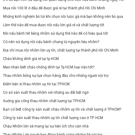
Mua nồi 100 lít ở đâu để được giá rẻ tại thành phố Hồ Chí Minh
Những kinh nghiệm bỏ túi khi chọn nồi luộc gà mà bạn không nên bỏ qua
Làm thế nào để mua được nồi nấu lớn giá rẻ và chất lượng tốt
Nồi nấu bánh tét bằng nhôm sử dụng thế nào để có hiệu quả tốt
Có nên sử dụng nồi nấu bánh chưng từ nguyên liệu nhôm?
Địa chỉ mua nồi nhôm lớn uy tín, chất lượng tại thành phố Hồ Chí Minh
Chảo không dính giá rẻ tại tp HCM
Mẹo nhận biết chảo chống dính tại Tp HCM loại nào tốt?
Thau nhôm bóng sự lựa chọn hàng đầu cho những người nội trợ
Điểm bán sỉ thau nhôm uy tín tại TP.HCM
Cơ sở sản xuất thau nhôm với những ưu đãi bất ngờ
Xưởng gia công thau nhôm chất lượng tại TP.HCM
Bạn có biết công ty sản xuất chậu nhôm uy tín và chất lượng ở TP.HCM?
Công ty sản xuất thau nhôm uy tín chất lượng cao ở TP. HCM
Chậu Nhôm lớn sẽ mang lại sự tiện ích cho căn nhà
Thau Nhôm Lớn người bạn đồng hành cùng những bà nội trợ