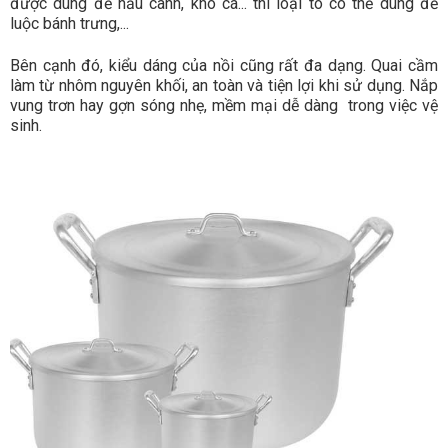
được dùng để nấu canh, kho cá... thì loại to có thể dùng để
luộc bánh trưng,...
Bên cạnh đó, kiểu dáng của nồi cũng rất đa dạng. Quai cầm
làm từ nhôm nguyên khối, an toàn và tiện lợi khi sử dụng. Nắp
vung trơn hay gợn sóng nhẹ, mềm mại dễ dàng trong việc vệ
sinh.