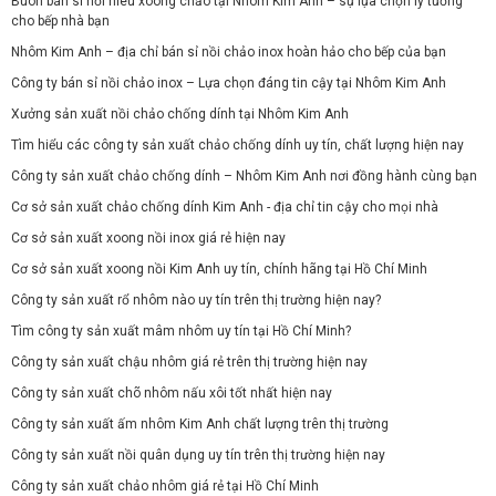
Buôn bán sỉ nồi niêu xoong chảo tại Nhôm Kim Anh – sự lựa chọn lý tưởng
cho bếp nhà bạn
Nhôm Kim Anh – địa chỉ bán sỉ nồi chảo inox hoàn hảo cho bếp của bạn
Công ty bán sỉ nồi chảo inox – Lựa chọn đáng tin cậy tại Nhôm Kim Anh
Xưởng sản xuất nồi chảo chống dính tại Nhôm Kim Anh
Tìm hiểu các công ty sản xuất chảo chống dính uy tín, chất lượng hiện nay
Công ty sản xuất chảo chống dính – Nhôm Kim Anh nơi đồng hành cùng bạn
Cơ sở sản xuất chảo chống dính Kim Anh - địa chỉ tin cậy cho mọi nhà
Cơ sở sản xuất xoong nồi inox giá rẻ hiện nay
Cơ sở sản xuất xoong nồi Kim Anh uy tín, chính hãng tại Hồ Chí Minh
Công ty sản xuất rổ nhôm nào uy tín trên thị trường hiện nay?
Tìm công ty sản xuất mâm nhôm uy tín tại Hồ Chí Minh?
Công ty sản xuất chậu nhôm giá rẻ trên thị trường hiện nay
Công ty sản xuất chõ nhôm nấu xôi tốt nhất hiện nay
Công ty sản xuất ấm nhôm Kim Anh chất lượng trên thị trường
Công ty sản xuất nồi quân dụng uy tín trên thị trường hiện nay
Công ty sản xuất chảo nhôm giá rẻ tại Hồ Chí Minh