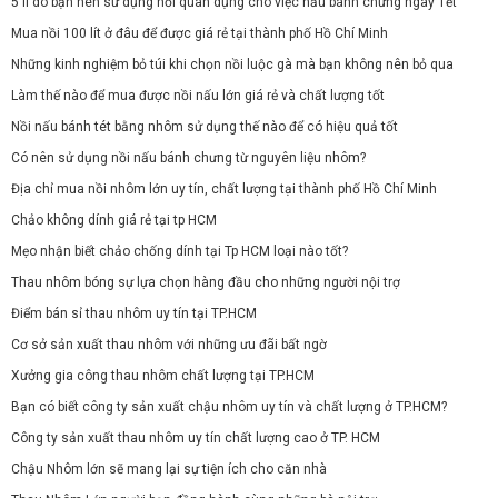
5 lí do bạn nên sử dụng nồi quân dụng cho việc nấu bánh chưng ngày Tết
Mua nồi 100 lít ở đâu để được giá rẻ tại thành phố Hồ Chí Minh
Những kinh nghiệm bỏ túi khi chọn nồi luộc gà mà bạn không nên bỏ qua
Làm thế nào để mua được nồi nấu lớn giá rẻ và chất lượng tốt
Nồi nấu bánh tét bằng nhôm sử dụng thế nào để có hiệu quả tốt
Có nên sử dụng nồi nấu bánh chưng từ nguyên liệu nhôm?
Địa chỉ mua nồi nhôm lớn uy tín, chất lượng tại thành phố Hồ Chí Minh
Chảo không dính giá rẻ tại tp HCM
Mẹo nhận biết chảo chống dính tại Tp HCM loại nào tốt?
Thau nhôm bóng sự lựa chọn hàng đầu cho những người nội trợ
Điểm bán sỉ thau nhôm uy tín tại TP.HCM
Cơ sở sản xuất thau nhôm với những ưu đãi bất ngờ
Xưởng gia công thau nhôm chất lượng tại TP.HCM
Bạn có biết công ty sản xuất chậu nhôm uy tín và chất lượng ở TP.HCM?
Công ty sản xuất thau nhôm uy tín chất lượng cao ở TP. HCM
Chậu Nhôm lớn sẽ mang lại sự tiện ích cho căn nhà