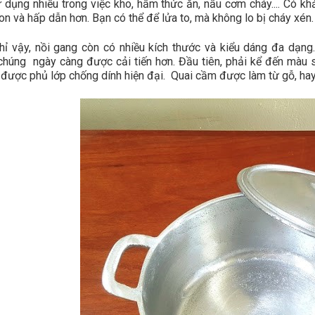
dụng nhiều trong việc kho, hầm thức ăn, nấu cơm cháy.... Có khả
n và hấp dẫn hơn. Bạn có thể để lửa to, mà không lo bị cháy xén.
hỉ vậy, nồi gang còn có nhiều kích thước và kiểu dáng đa dạn
 chúng ngày càng được cải tiến hơn. Đầu tiên, phải kể đến màu 
được phủ lớp chống dính hiện đại. Quai cầm được làm từ gỗ, hay