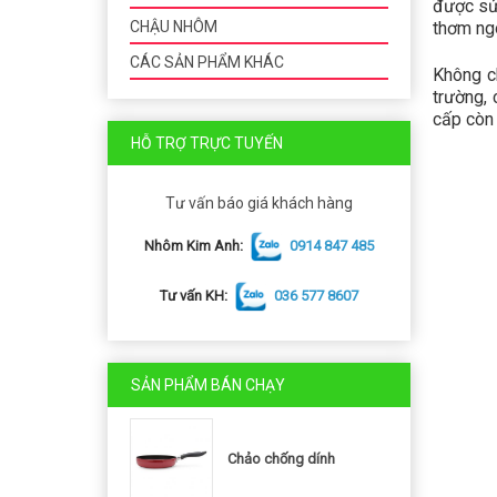
được sử 
thơm ngo
CHẬU NHÔM
CÁC SẢN PHẨM KHÁC
Không c
trường,
cấp còn 
HỖ TRỢ TRỰC TUYẾN
Tư vấn báo giá khách hàng
Nhôm Kim Anh:
0914 847 485
Tư vấn KH:
036 577 8607
SẢN PHẨM BÁN CHẠY
Chảo chống dính