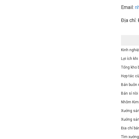
Email:
n
Địa chỉ:
Kinh nghi
Lợi ích k
Tổng kho 
Hợp tác cù
Bán buôn 
Bán sỉ nồi
Nhôm Kim A
Xưởng sản 
Xưởng sản
Địa chỉ bá
Tìm xưởng 