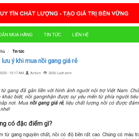
DẪN MUA HÀNG
TIN TỨC
LIÊN HỆ
chủ
Tin tức
lưu ý khi mua nồi gang giá rẻ
2020 - 10:17 AM
Action
2656 Lượt xem
 từ gang đã gắn liền với hình ảnh người nội trợ Việt Nam. C
 khác biệt, nồi
gang
nhận được sự yêu mến từ phía người tiêu
hắp nơi. Mua
nồi gang giá rẻ
, liệu chất lượng nồi có được đả
 nhé!
ng có đặc điểm gì?
m từ gang nguyên chất, nồi có độ bền rất cao. Chúng có màu tr