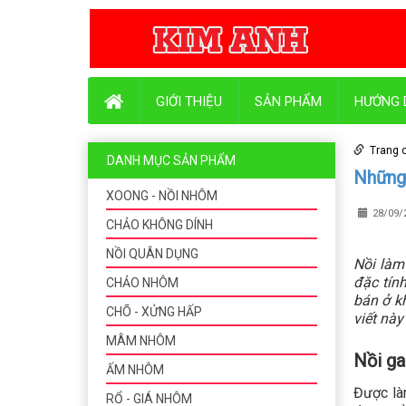
GIỚI THIỆU
SẢN PHẨM
HƯỚNG 
Trang 
DANH MỤC SẢN PHẨM
Những 
XOONG - NỒI NHÔM
28/09/
CHẢO KHÔNG DÍNH
NỒI QUÂN DỤNG
Nồi làm
đặc tính
CHẢO NHÔM
bán ở k
CHÕ - XỬNG HẤP
viết này
MÂM NHÔM
Nồi ga
ẤM NHÔM
Được là
RỔ - GIÁ NHÔM