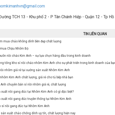
homkimanhvn@gmail.com
 Đường TCH 13 - Khu phố 2 - P Tân Chánh Hiệp - Quận 12 - Tp Hồ
TIN LIÊN QUAN
ệm mua chảo không dính bền đẹp chất lượng
hi mua Chậu Nhôm Bộ
buôn nồi chảo Kim Anh – sự lựa chọn hàng đầu trong kinh doanh
ng tổng kho sỉ nồi chảo nhôm Kim Anh cho sự phát triển trong kinh doanh của bạ
nồi nhôm giá rẻ tại xưởng sản xuất Nhôm Kim Anh
 nhôm Kim Anh chất lượng, giá rẻ cho tủ bếp nhà bạn
nh chuyên bán sỉ nồi nhôm giá rẻ, chất lượng
xuất nồi gang đúc tại Nhôm Kim Anh có gì đặc biệt?
 xuất nồi gang đúc truyền thống tại Nhôm Kim Anh
n sỉ nồi gang đúc tại Nhôm Kim Anh
sản xuất chảo chống dính uy tín, chất lượng hiện nay