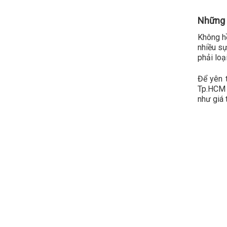
Những l
Không h
nhiều sự
phải loạ
Để yên 
Tp.HCM 
như giá 