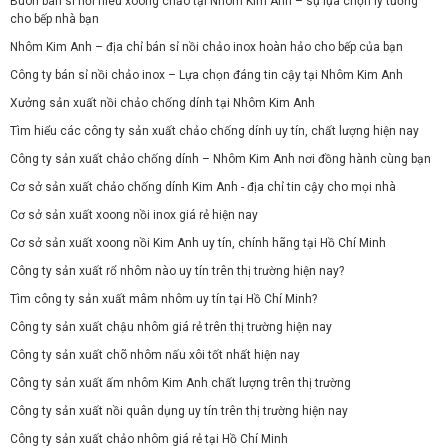
Buôn bán sỉ nồi niêu xoong chảo tại Nhôm Kim Anh – sự lựa chọn lý tưởng
cho bếp nhà bạn
Nhôm Kim Anh – địa chỉ bán sỉ nồi chảo inox hoàn hảo cho bếp của bạn
Công ty bán sỉ nồi chảo inox – Lựa chọn đáng tin cậy tại Nhôm Kim Anh
Xưởng sản xuất nồi chảo chống dính tại Nhôm Kim Anh
Tìm hiểu các công ty sản xuất chảo chống dính uy tín, chất lượng hiện nay
Công ty sản xuất chảo chống dính – Nhôm Kim Anh nơi đồng hành cùng bạn
Cơ sở sản xuất chảo chống dính Kim Anh - địa chỉ tin cậy cho mọi nhà
Cơ sở sản xuất xoong nồi inox giá rẻ hiện nay
Cơ sở sản xuất xoong nồi Kim Anh uy tín, chính hãng tại Hồ Chí Minh
Công ty sản xuất rổ nhôm nào uy tín trên thị trường hiện nay?
Tìm công ty sản xuất mâm nhôm uy tín tại Hồ Chí Minh?
Công ty sản xuất chậu nhôm giá rẻ trên thị trường hiện nay
Công ty sản xuất chõ nhôm nấu xôi tốt nhất hiện nay
Công ty sản xuất ấm nhôm Kim Anh chất lượng trên thị trường
Công ty sản xuất nồi quân dụng uy tín trên thị trường hiện nay
Công ty sản xuất chảo nhôm giá rẻ tại Hồ Chí Minh