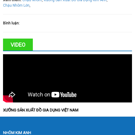
Xem thêm:
Chậu Nhôm
,
Xưởng Sản Xuất Đồ Gia Dụng Kim Anh
,
Chậu Nhôm Lớn
,
Bình luận:
VIDEO
XƯỞNG SẢN XUẤT ĐỒ GIA DỤNG VIỆT NAM
NHÔM KIM ANH