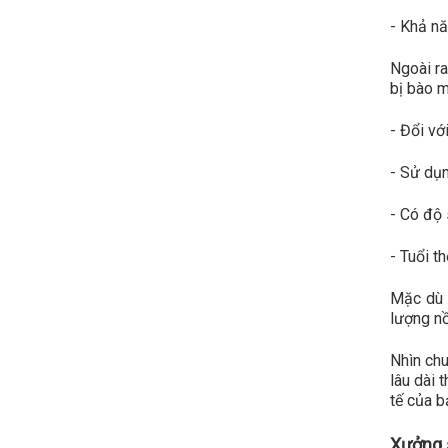
- Khả nă
Ngoài r
bị bào m
- Đổi vớ
- Sử dụn
- Có độ 
- Tuổi t
Mặc dù 
lượng nồ
Nhìn chu
lâu dài 
tế của b
Xưởng s