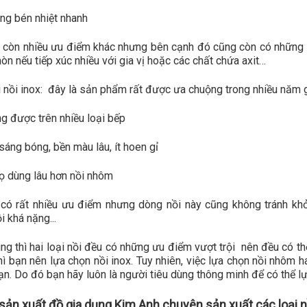
ng bén nhiệt nhanh
a còn nhiều ưu điểm khác nhưng bên cạnh đó cũng còn có những đ
òn nếu tiếp xúc nhiều với gia vị hoặc các chất chứa axit…
i nồi inox: đây là sản phẩm rất được ưa chuộng trong nhiều năm g
g được trên nhiều loại bếp
sáng bóng, bền màu lâu, ít hoen gỉ
họ dùng lâu hơn nồi nhôm
có rất nhiều ưu điểm nhưng dòng nồi này cũng không tránh khỏi
i khá nặng...
ng thì hai loại nồi đều có những ưu điểm vượt trội nên đều có 
thì bạn nên lựa chọn nồi inox. Tuy nhiên, việc lựa chọn nồi nhôm
ạn. Do đó bạn hãy luôn là người tiêu dùng thông minh để có thể
ản xuất đồ gia dụng Kim Anh chuyên sản xuất các loại n