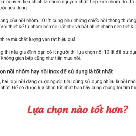
iệu: nguyên liệu chính là nhôm nguyên chất, hợp kim nhôm do đ
ời tiêu dùng
ăng của nồi nhôm 10 lít: cũng như những chiếc nồi thông thường t
 Với thiết kế từ nhôm nên nồi rất nhẹ và bắt nhiệt nhanh nên tiết k
ành rẻ mà chất lượng vẫn rất hiệu quả
g thì nếu gia đình bạn có ít người thì lựa chọn nồi 10 lít để sử d
không gian bếp cũng như tiền mua nồi.
n nồi nhôm hay nồi inox để sử dụng là tốt nhất
, hai loại nồi đang được người tiêu dùng sử dụng nhiều là nồi nh
t nhất. Để có được lựa chọn tốt nhất bạn hãy cùng chúng tôi tìm hiể