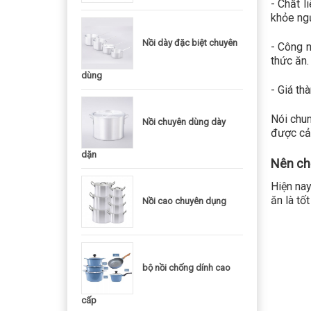
- Chất l
khỏe ngư
Nồi dày đặc biệt chuyên
- Công n
thức ăn.
dùng
- Giá th
Nói chun
Nồi chuyên dùng dày
được cả 
dặn
Nên chọ
Hiện nay
ăn là tố
Nồi cao chuyên dụng
bộ nồi chống dính cao
cấp