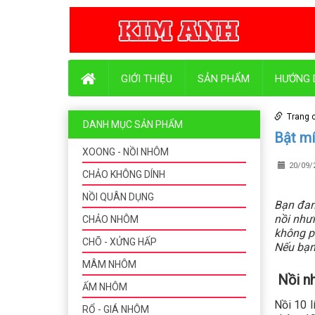
GIỚI THIỆU
SẢN PHẨM
HƯỚNG 
Trang 
DANH MỤC SẢN PHẨM
Bật mí 
XOONG - NỒI NHÔM
20/09/
CHẢO KHÔNG DÍNH
NỒI QUÂN DỤNG
Bạn đan
nồi như
CHẢO NHÔM
không ph
CHÕ - XỬNG HẤP
Nếu bạn
MÂM NHÔM
Nồi nh
ẤM NHÔM
Nồi 10 l
RỔ - GIÁ NHÔM