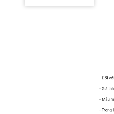
- Đối vớ
- Giá thà
- Mẫu m
- Trọng 