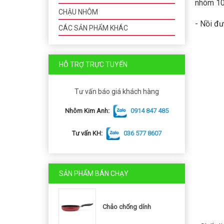
nhôm 10 
CHẬU NHÔM
- Nồi đư
CÁC SẢN PHẨM KHÁC
HỖ TRỢ TRỰC TUYẾN
Tư vấn báo giá khách hàng
Nhôm Kim Anh:
0914 847 485
Tư vấn KH:
036 577 8607
SẢN PHẨM BÁN CHẠY
Chảo chống dính