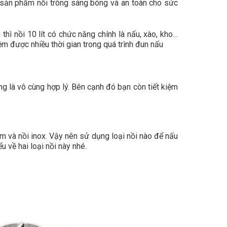
ó sản phẩm nồi trông sáng bóng và an toàn cho sức
hì nồi 10 lít có chức năng chính là nấu, xào, kho…
iệm được nhiều thời gian trong quá trình đun nấu
ụng là vô cùng hợp lý. Bên cạnh đó bạn còn tiết kiệm
ôm và nồi inox. Vậy nên sử dụng loại nồi nào để nấu
u về hai loại nồi này nhé.