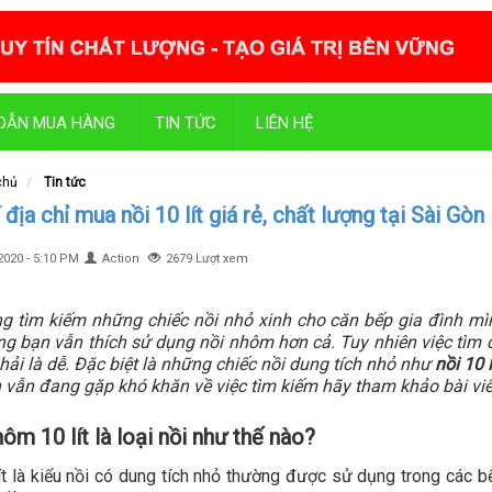
DẪN MUA HÀNG
TIN TỨC
LIÊN HỆ
chủ
Tin tức
địa chỉ mua nồi 10 lít giá rẻ, chất lượng tại Sài Gòn
2020 - 5:10 PM
Action
2679 Lượt xem
g tìm kiếm những chiếc nồi nhỏ xinh cho căn bếp gia đình mình
ng bạn vẫn thích sử dụng nồi nhôm hơn cả. Tuy nhiên việc tìm
ải là dễ. Đặc biệt là những chiếc nồi dung tích nhỏ như
nồi 10 l
 vẫn đang gặp khó khăn về việc tìm kiếm hãy tham khảo bài vi
ôm 10 lít là loại nồi như thế nào?
ít là kiểu nồi có dung tích nhỏ thường được sử dụng trong các bế