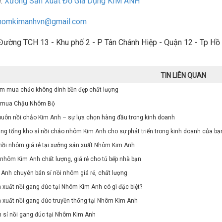
e:
Xưởng Sản Xuất Đồ Gia Dụng KIM ANH
homkimanhvn@gmail.com
 Đường TCH 13 - Khu phố 2 - P Tân Chánh Hiệp - Quận 12 - Tp Hồ
TIN LIÊN QUAN
ệm mua chảo không dính bền đẹp chất lượng
hi mua Chậu Nhôm Bộ
buôn nồi chảo Kim Anh – sự lựa chọn hàng đầu trong kinh doanh
ng tổng kho sỉ nồi chảo nhôm Kim Anh cho sự phát triển trong kinh doanh của bạ
nồi nhôm giá rẻ tại xưởng sản xuất Nhôm Kim Anh
 nhôm Kim Anh chất lượng, giá rẻ cho tủ bếp nhà bạn
nh chuyên bán sỉ nồi nhôm giá rẻ, chất lượng
xuất nồi gang đúc tại Nhôm Kim Anh có gì đặc biệt?
 xuất nồi gang đúc truyền thống tại Nhôm Kim Anh
n sỉ nồi gang đúc tại Nhôm Kim Anh