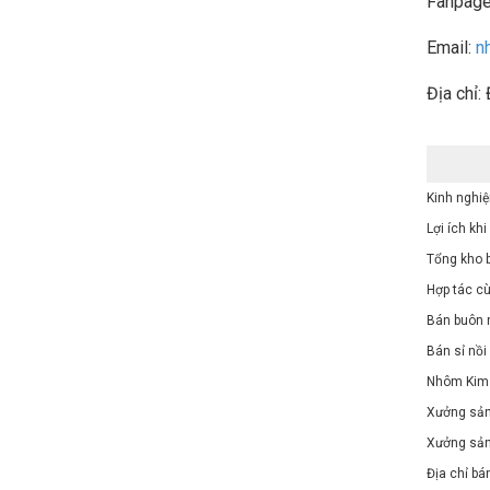
Fanpag
Email:
n
Địa chỉ:
Kinh nghi
Lợi ích k
Tổng kho 
Hợp tác cù
Bán buôn 
Bán sỉ nồi
Nhôm Kim A
Xưởng sản 
Xưởng sản
Địa chỉ bá