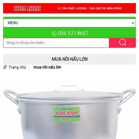
036 577 8607
MUA NỒI NẤU LỚN
Trang chủ
mua nồi nấu lớn