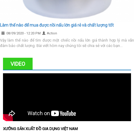
Làm thế nào để mua được nồi nấu lớn giá rẻ và chất lượng tốt
08/09/2020 - 12:20 PM
Action
Vậy làm thế nào để tìm được một chiếc nồi nấu lớn giá thành hợp lý mà vẫn
đảm bảo chất lượng. Bài viết hôm nay chúng tôi sẽ chia sẻ với các bạn...
VIDEO
XƯỞNG SẢN XUẤT ĐỒ GIA DỤNG VIỆT NAM